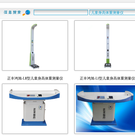
正丰鸿旭-LⅡ型儿童身高体重测量仪
正丰鸿旭-LⅠ型儿童身高体重测量仪